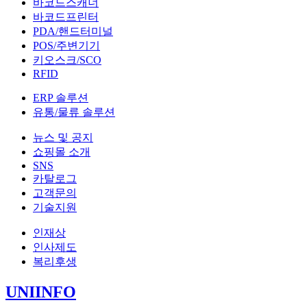
바코드스캐너
바코드프린터
PDA/핸드터미널
POS/주변기기
키오스크/SCO
RFID
ERP 솔루션
유통/물류 솔루션
뉴스 및 공지
쇼핑몰 소개
SNS
카탈로그
고객문의
기술지원
인재상
인사제도
복리후생
UNIINFO