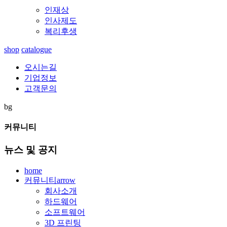
인재상
인사제도
복리후생
shop
catalogue
오시는길
기업정보
고객문의
bg
커뮤니티
뉴스 및 공지
home
커뮤니티
arrow
회사소개
하드웨어
소프트웨어
3D 프린팅