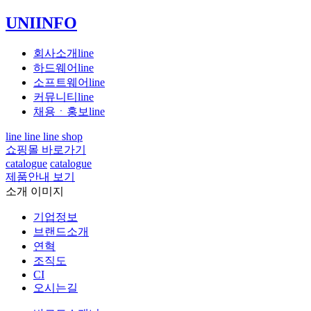
UNIINFO
회사소개
line
하드웨어
line
소프트웨어
line
커뮤니티
line
채용ㆍ홍보
line
line
line
line
shop
쇼핑몰 바로가기
catalogue
catalogue
제품안내 보기
소개 이미지
기업정보
브랜드소개
연혁
조직도
CI
오시는길