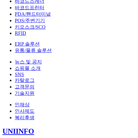
바코드스캐너
바코드프린터
PDA/핸드터미널
POS/주변기기
키오스크/SCO
RFID
ERP 솔루션
유통/물류 솔루션
뉴스 및 공지
쇼핑몰 소개
SNS
카탈로그
고객문의
기술지원
인재상
인사제도
복리후생
UNIINFO