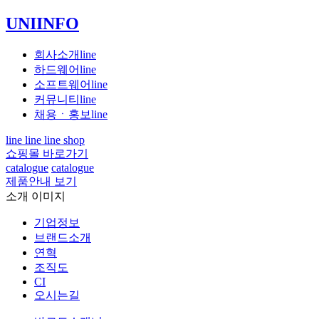
UNIINFO
회사소개
line
하드웨어
line
소프트웨어
line
커뮤니티
line
채용ㆍ홍보
line
line
line
line
shop
쇼핑몰 바로가기
catalogue
catalogue
제품안내 보기
소개 이미지
기업정보
브랜드소개
연혁
조직도
CI
오시는길